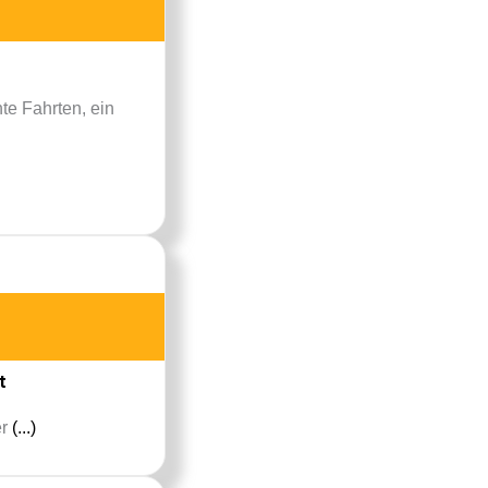
te Fahrten, ein
t
er
(...)