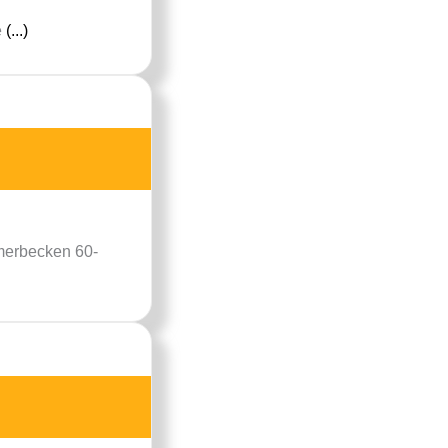
e
(...)
mmerbecken 60-