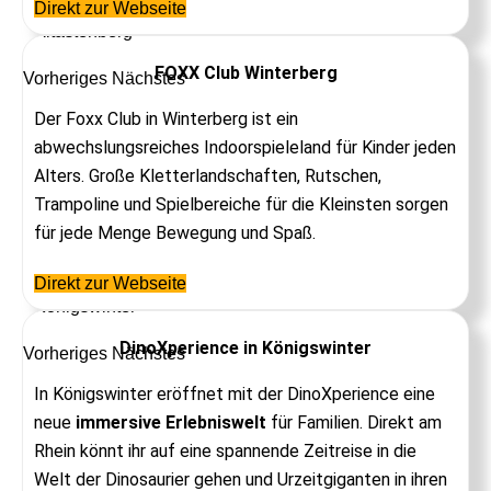
Indoor-Spielplatz
Direkt zur Webseite
Altastenberg
FOXX Club Winterberg
Vorheriges
Nächstes
Der Foxx Club in Winterberg ist ein
abwechslungsreiches Indoorspieleland für Kinder jeden
Alters. Große Kletterlandschaften, Rutschen,
Trampoline und Spielbereiche für die Kleinsten sorgen
für jede Menge Bewegung und Spaß.
Museum
Direkt zur Webseite
Königswinter
DinoXperience in Königswinter
Vorheriges
Nächstes
In Königswinter eröffnet mit der DinoXperience eine
neue
immersive Erlebniswelt
für Familien. Direkt am
Rhein könnt ihr auf eine spannende Zeitreise in die
Welt der Dinosaurier gehen und Urzeitgiganten in ihren