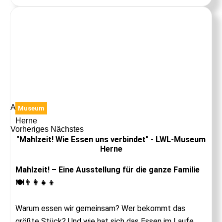
Anzeige
Museum
Herne
Vorheriges
Nächstes
"Mahlzeit! Wie Essen uns verbindet" - LWL-Museum
Herne
Mahlzeit! – Eine Ausstellung für die ganze Familie
🍽️👨‍👩‍👧‍👦
Warum essen wir gemeinsam? Wer bekommt das
größte Stück? Und wie hat sich das Essen im Laufe