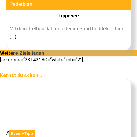
Paderborn
Lippesee
Mit dem Tretboot fahren oder im Sand buddeln – hier
(...)
Weitere Ziele laden
[ads zone=“23142″ BG=“white“ mb=“2″]
Kennst du schon...
Anzeige
Event-Tipp