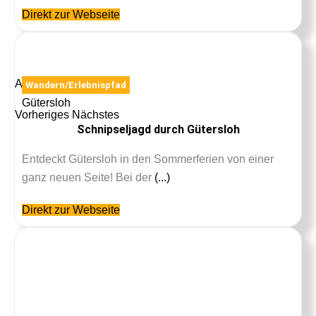
Direkt zur Webseite
Anzeige
Wandern/Erlebnispfad
Gütersloh
Vorheriges
Nächstes
Schnipseljagd durch Gütersloh
Entdeckt Gütersloh in den Sommerferien von einer
ganz neuen Seite! Bei der
(...)
Direkt zur Webseite