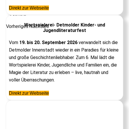
Event-Tipp
Direkt zur Webseite
Detmold
Wortspielerei- Detmolder Kinder- und
Vorheriges
Nächstes
Jugendliteraturfest
Vom
19. bis 20. September 2026
verwandelt sich die
Detmolder Innenstadt wieder in ein Paradies für kleine
und große Geschichtenliebhaber. Zum 6. Mal lädt die
Wortspielerei Kinder, Jugendliche und Familien ein, die
Magie der Literatur zu erleben – live, hautnah und
voller Überraschungen.
Direkt zur Webseite