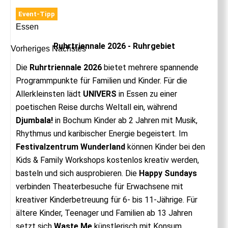
Event-Tipp
Essen
Ruhrtriennale 2026 - Ruhrgebiet
Vorheriges
Nächstes
Die
Ruhrtriennale 2026
bietet mehrere spannende
Programmpunkte für Familien und Kinder. Für die
Allerkleinsten lädt
UNIVERS
in Essen zu einer
poetischen Reise durchs Weltall ein, während
Djumbala!
in Bochum Kinder ab 2 Jahren mit Musik,
Rhythmus und karibischer Energie begeistert. Im
Festivalzentrum Wunderland
können Kinder bei den
Kids & Family Workshops kostenlos kreativ werden,
basteln und sich ausprobieren. Die
Happy Sundays
verbinden Theaterbesuche für Erwachsene mit
kreativer Kinderbetreuung für 6- bis 11-Jährige. Für
ältere Kinder, Teenager und Familien ab 13 Jahren
setzt sich
Waste Me
künstlerisch mit Konsum,