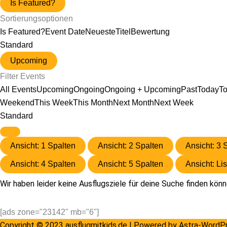
Is Featured?
Sortierungsoptionen
Is Featured?
Event Date
Neueste
Titel
Bewertung
Standard
Upcoming
Filter Events
All Events
Upcoming
Ongoing
Ongoing + Upcoming
Past
Today
T
Weekend
This Week
This Month
Next Month
Next Week
Standard
Ansicht: 1 Spalten
Ansicht: 2 Spalten
Ansicht: 3 
Ansicht: 4 Spalten
Ansicht: 5 Spalten
Ansicht: Lis
Wir haben leider keine Ausflugsziele für deine Suche finden könn
[ads zone="23142" mb="6"]
Copyright © 2023 ausflugmitkids.de | Powered by
Astra-WordP