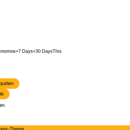
omorrow
+7 Days
+30 Days
This
Spalten
te
en.
ress-Theme