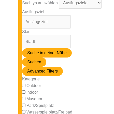
Suchtyp auswählen
Ausflugsziel
Stadt
Suche in deiner Nähe
Suchen
Advanced Filters
Kategorie
Outdoor
Indoor
Museum
Park/Spielplatz
Wasserspielplatz/Freibad