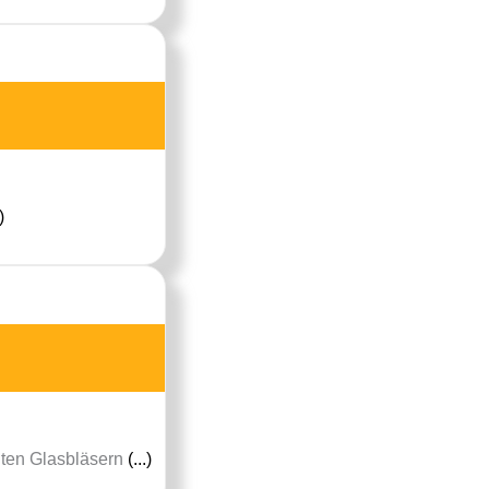
)
hten Glasbläsern
(...)