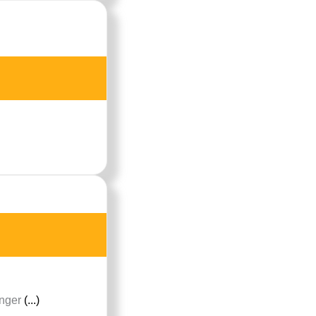
inger
(...)