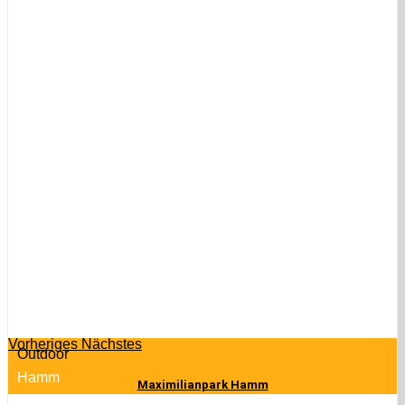
Vorheriges
Nächstes
Outdoor
Hamm
Maximilianpark Hamm