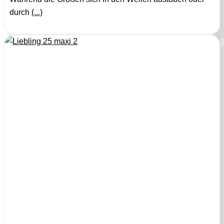
durch
(...)