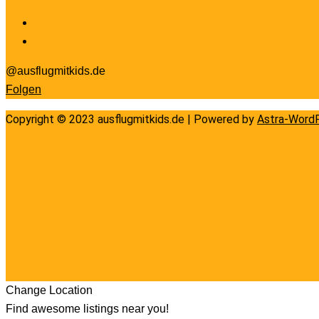
@ausflugmitkids.de
Folgen
Copyright © 2023 ausflugmitkids.de | Powered by
Astra-Word
Change Location
Find awesome listings near you!