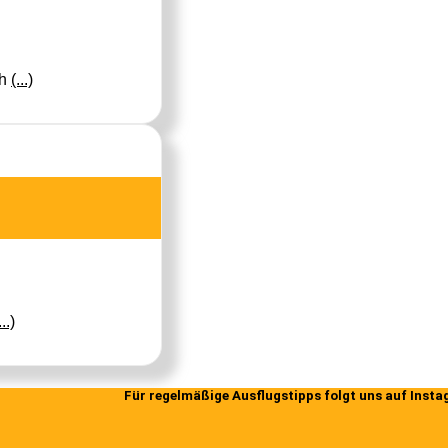
ch
(...)
...)
Für regelmäßige Ausflugstipps folgt uns auf Inst