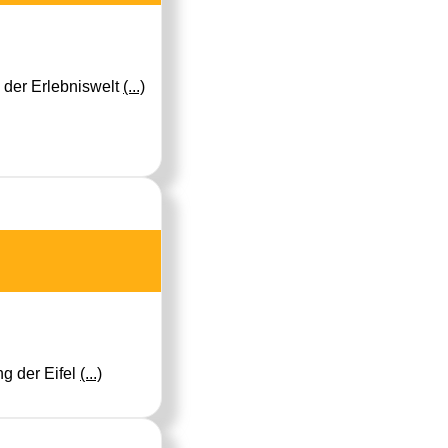
 der Erlebniswelt
(...)
g der Eifel
(...)