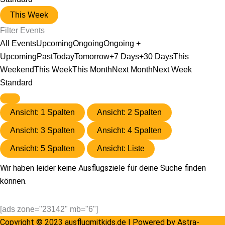
This Week
Filter Events
All Events
Upcoming
Ongoing
Ongoing +
Upcoming
Past
Today
Tomorrow
+7 Days
+30 Days
This
Weekend
This Week
This Month
Next Month
Next Week
Standard
Ansicht: 1 Spalten
Ansicht: 2 Spalten
Ansicht: 3 Spalten
Ansicht: 4 Spalten
Ansicht: 5 Spalten
Ansicht: Liste
Wir haben leider keine Ausflugsziele für deine Suche finden
können.
[ads zone="23142" mb="6"]
Copyright © 2023 ausflugmitkids.de | Powered by
Astra-